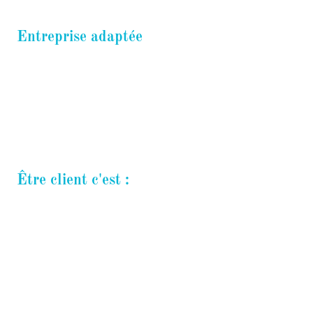
Entreprise adaptée
Les entreprises ont l’obligation d’employer au moins
6% de travailleurs en situation de handicap. Le
recours à la sous-traitance auprès d’une entreprise
adaptée (EA) est un moyen de remplir ces
obligations.
Être client c'est :
Être client d’une
entreprise adaptée
, c’est vous
inscrire résolument dans une démarche citoyenne qui
vise à garantir l’égalité des chances et le respect des
différences en permettant à des travailleurs en
situation de handicap d’accéder à l’emploi.