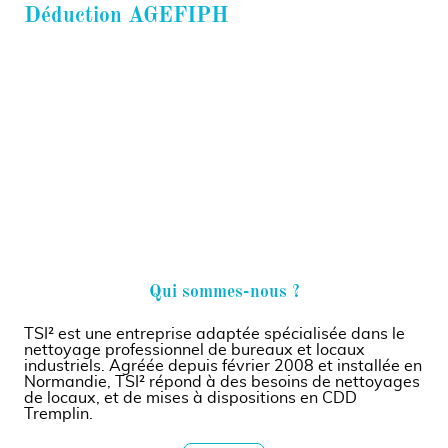
Déduction AGEFIPH
Depuis 2020, un taux unique est appliqué, quel que
soit le type d’achat réalisé auprès du secteur adapté.
Ainsi, la sous-traitance auprès de TSI² vous permet
de déduire 30 % du coût de la main-d’œuvre de votre
contribution AGEFIPH ou FIPHFP.
Qui sommes-nous ?
TSI² est une entreprise adaptée spécialisée dans le
nettoyage professionnel de bureaux et locaux
industriels. Agréée depuis février 2008 et installée en
Normandie, TSI² répond à des besoins de nettoyages
de locaux, et de mises à dispositions en CDD
Tremplin.