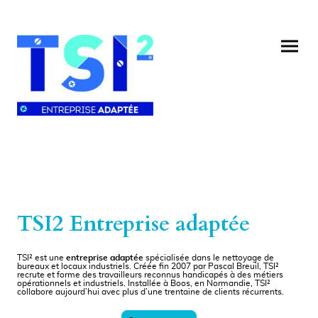
TSI2 Entreprise adaptée
TSI² est une
entreprise adaptée
spécialisée dans le nettoyage de
bureaux et locaux industriels. Créée fin 2007 par Pascal Breuil, TSI²
recrute et forme des travailleurs reconnus handicapés à des métiers
opérationnels et industriels. Installée à Boos, en Normandie, TSI²
collabore aujourd’hui avec plus d’une trentaine de clients récurrents.