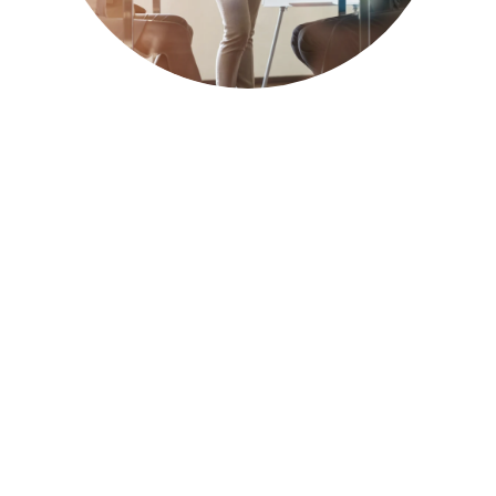
Pourquoi travailler avec une
entreprise adaptée ?
La loi pour l’égalité des droits et des chances
contraint les entreprises et les administrations d’au
moins 20 salariés à intégrer des personnes
handicapées à hauteur de 6% de leurs effectifs.